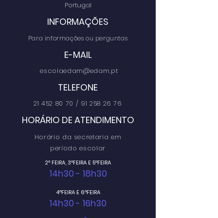
Portugal
INFORMAÇÕES
Para informações ou perguntas
E-MAIL
escolaedam
@edam.pt
TELEFONE
21 452 80 70
/
91 258 26 76
HORÁRIO DE ATENDIMENTO
Horário da secretaria em
período escolar
2ª FEIRA, 3ªFEIRA E 5ªFEIRA
14h30 - 18h30
4ªFEIRA E 6ªFEIRA
14h30 - 16h30