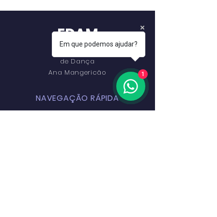
EDAM
Em que podemos ajudar?
Conservatório
de Dança
Ana Mangericão
1
NAVEGAÇÃO RÁPIDA
Início
Escola
Cursos
Palco EDAM
Alumni
Preçário