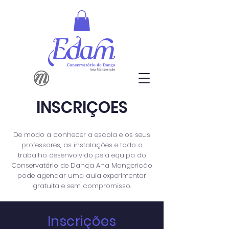
INSCRIÇÕES
De modo a conhecer a escola e os seus
professores, as instalações e todo o
trabalho desenvolvido pela equipa do
Conservatório de Dança Ana Mangericão
pode agendar uma aula experimentar
gratuita e sem compromisso.
Inscrições