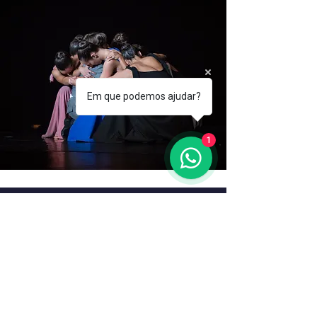
Em que podemos ajudar?
1
EDAM
Conservatório
de Dança
Ana Mangericão
NAVEGAÇÃO RÁPIDA