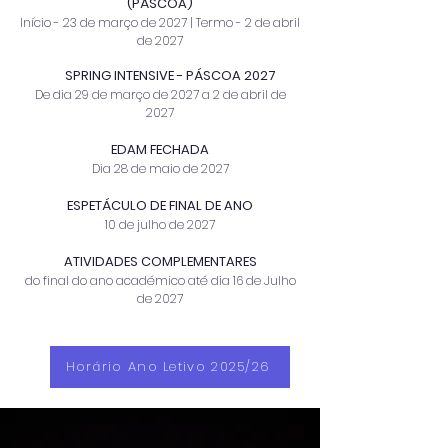
(PÁSCOA)
Início - 23 de março de 2027 |
Termo - 2 de abril
de 2027
SPRING INTENSIVE - PÁSCOA 2027
De dia 29 de março de 2027 a 2 de abril de
2027
EDAM FECH
ADA
Dia 28 de maio de 2027
ESPETÁCULO DE FINAL DE ANO
10 de julho de 2027
ATIVIDADES COMPLEMENTARES
do final do ano académico até dia 16 de Julho
de 2027
Horário Ano Letivo 2025/26