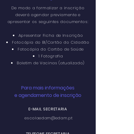
De modo a formalizar a inscrição
deverá agendar previamente e
apresentar os seguintes documentos:
Apresentar Ficha de Inscrição
Fotocópia do BI/Cartão do Cidadão
Fotocópia do Cartão de Saúde
1 Fotografia
Boletim de Vacinas (atualizado)
Para mais informações
e agendamento de inscrição
E-MAIL SECRETARIA
escolaedam
@edam.pt
TELEFONE SECRETARIA