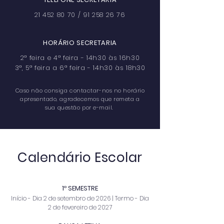
21 452 80 70
/
91 258 26 76
HORÁRIO SECRETARIA
2ª feira e 4ª feira - 14h30 às 16h30
3ª, 5ª feira a 6ª feira - 14h30 às 18h30
Caso não consiga contactar-nos no horário
apresentado, agradecemos que remeta a
sua questão por e-mail.
Calendário Escolar
1º SEM
ESTRE
Início - Dia 2 de setembro de 2026 | Termo - Dia
2 de fevereiro de 2027