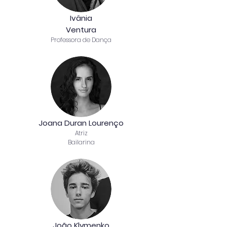
Ivânia
Ventura
Professora de Dança
Joana Duran Lourenço
Atriz
Bailarina
João Klymenko