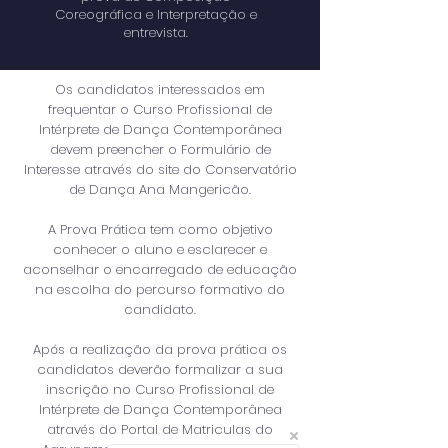
Coreográfica e Interpretação e
entrevista.
Os candidatos interessados em
frequentar o Curso Profissional de
Intérprete de Dança Contemporânea
devem preencher o Formulário de
Interesse através do site do Conservatório
de Dança Ana Mangericão.
A Prova Prática tem como objetivo
conhecer o aluno e esclarecer e
aconselhar o encarregado de educação
na escolha do percurso formativo do
candidato.
Após a realização da prova prática os
candidatos deverão formalizar a sua
inscrição no Curso Profissional de
Intérprete de Dança Contemporânea
através do Portal de Matriculas do