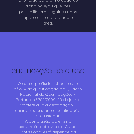
orientada para o mercado de
trabalho e/ou que lhes
possibilite prosseguir estudos
superiores nesta ou noutra
área.
CERTIFICAÇÃO DO CURSO
O curso profissional confere o
nível 4 de qualificação do Quadro
Nacional de Qualificações -
Portaria n.º 782/2009, 23 de julho.
Confere dupla certificação -
ensino secundário e certificação
profissional.
A conclusão do ensino
secundário através do Curso
Profissional está depende da