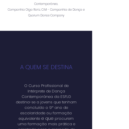
Contemporâneo,
Companhia Olga Roriz, CiM - Companhia de Dança e
Quorum Dance Company
A QUEM SE DESTINA
O Curso Profissional de
Intérprete de Dança
Contemporânea da ESFLG
destina-se a jovens que tenham
concluído o 9º ano de
escolaridade ou formação
e que
equivalente
procurem
uma formação mais prática e