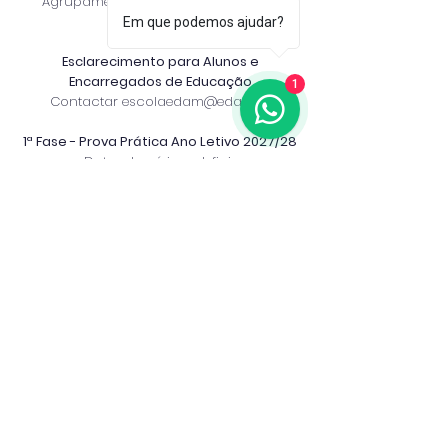
Agrupamento de Escolas da Parede
Em que podemos ajudar?
Esclarecimento para Alunos e
Encarregados de Educação
1
Contactar
escolaedam@edam.pt
1ª Fase - Prova Prática Ano Letivo 2027/28
Data e horário a definir
2ª Fase de Audição - Prova Prática Ano
Letivo 2027/28
Data e horário a definir
Formulário de Interesse - Prova Prática