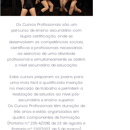
Os Cursos Profissionais são um
percurso de ensino secundário com
dupla certificação, onde se
desenvolvem as competências sociais,
científicas e profissionais necessárias
ao exercício de uma atividade
profissional e simultaneamente se obtém
o nível secundário de educação.
Estes cursos preparam os jovens para
uma mais fácil e qualificada inserção
no mercado de trabalho e permitem a
realização de estudos ao nível pós-
secundário e ensino superior.
Os Cursos Profissionais têm duração de
três anos e estão organizados em
quatro componentes de formação.
(Portaria n.º 235-A/2018, de 23 de agosto e
Portaria n.º 230/2007, de 5 de março)