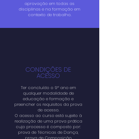
aprovação em todas as
disciplinas e na formação em
contexto de trabalho.
CONDIÇÕES DE
ACESSO
Ter concluído o 9º ano em
qualquer modalidade de
educação e formação e
preencher os requisitos da prova
de acesso.
O acesso ao curso está sujeito à
realização de uma prova prática
cujo processo é composto por:
prova de Técnicas de Dança,
prova de Composição