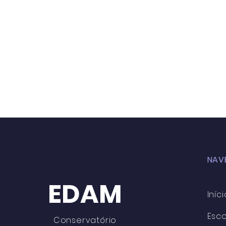
NAV
EDAM
Iníci
Esco
Conservatório