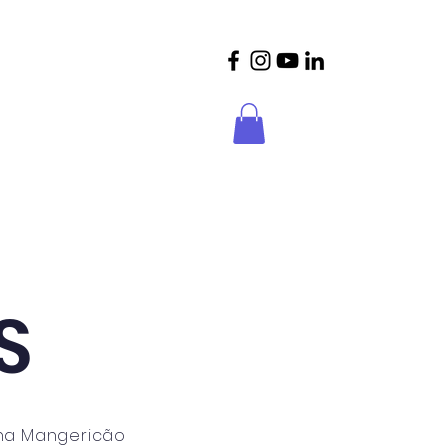
crições
Parceiros
Contactos
S
Ana Mangericão