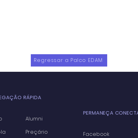
Regressar a Palco EDAM
EGAÇÃO RÁPIDA
PERMANEÇA CONECT
o
Alumni
la
Preçário
Facebook