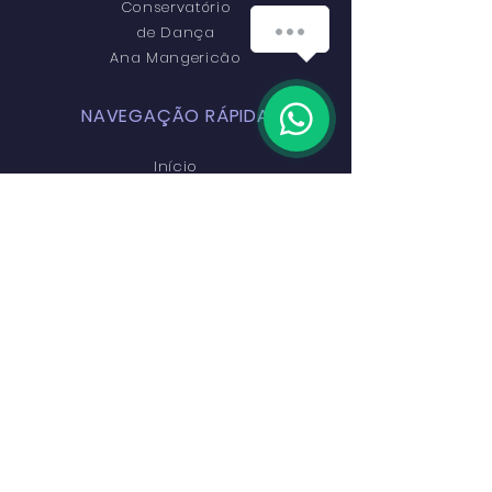
Conservatório
de Dança
Ana Mangericão
NAVEGAÇÃO RÁPIDA
Início
Escola
Cursos
Palco EDAM
Alumni
Preçário
Inscrições
Contactos