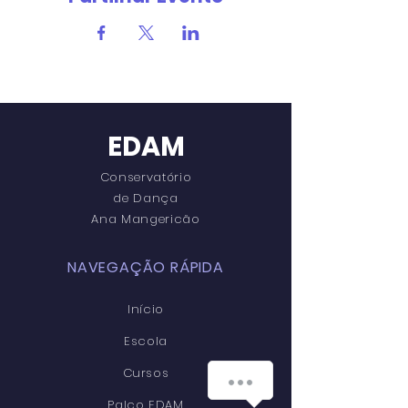
EDAM
Conservatório
de Dança
Ana Mangericão
NAVEGAÇÃO RÁPIDA
Início
Escola
Cursos
Palco EDAM