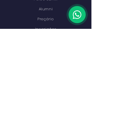
Alumni
Preçário
Inscrições
Contactos
PERMANEÇA CONECTADO
Facebook
Instagram
Youtube
LinkedIn
ENTRAR EM CONTACTO