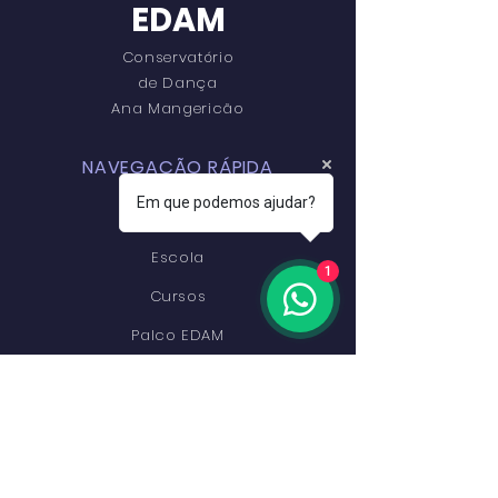
EDAM
Conservatório
de Dança
Ana Mangericão
NAVEGAÇÃO RÁPIDA
Em que podemos ajudar?
Início
Escola
1
Cursos
Palco EDAM
Alumni
Preçário
Inscrições
Contactos