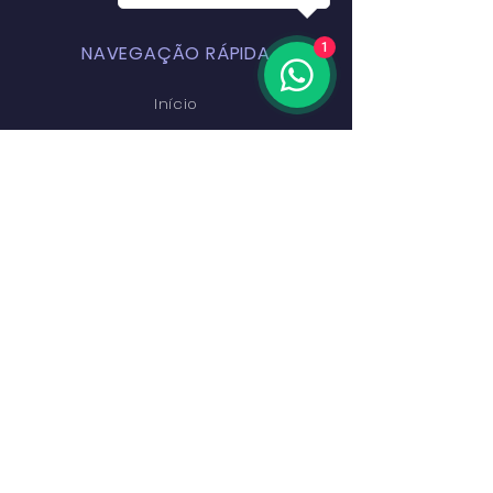
1
NAVEGAÇÃO RÁPIDA
Início
Escola
Cursos
Palco EDAM
Alumni
Preçário
Inscrições
Contactos
PERMANEÇA CONECTADO
Facebook