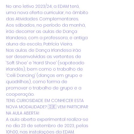
No ano letivo 2023/24, a EDAM terá, 
uma nova oferta curricular, no âmbito 
das Atividades Complementares.
Aos sábados, no período da manhã, 
irão decorrer as aulas de Dança 
Irlandesa, com a professora, e antiga 
aluna da escola, Patrícia Vieira.
Nas aulas de Dança Irlandesa irão 
ser desenvolvidas as vertentes de 
‘Soft Shoe’ e ‘Hard Shoe’ (sapateado 
irlandês), bem como o trabalho de 
‘Ceili Dancing’ (danças em grupo e 
quadrilhas), como forma de 
promover o trabalho de grupo e a 
cooperação.
TENS CURIOSIDADE EM CONHECER ESTA 
NOVA MODALIDADE? 🇮🇪 VEM PARTICIPAR 
NA AULA ABERTA!
A aula aberta experimental realiza-se 
no dia 23 de setembro de 2023, pelas 
10h00, nas instalações da EDAM.