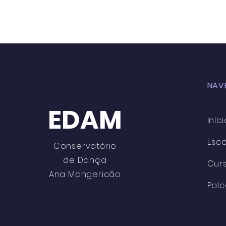
NAV
EDAM
Iníci
Esco
Conservatório
de Dança
Cur
Ana Mangericão
Pal