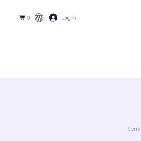
0
Log In
Início
Conservatório
Cursos
Semi