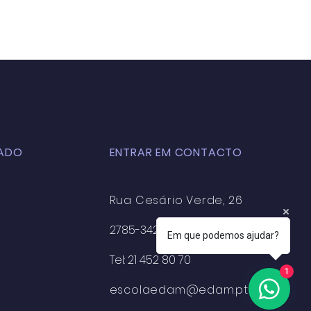
ADO
ENTRAR EM CONTACTO
Rua Cesário Verde, 26
2785-342 S. Domingo de Rana
Em que podemos ajudar?
Tel: 21 452 80 70
1
escolaedam@edam.pt