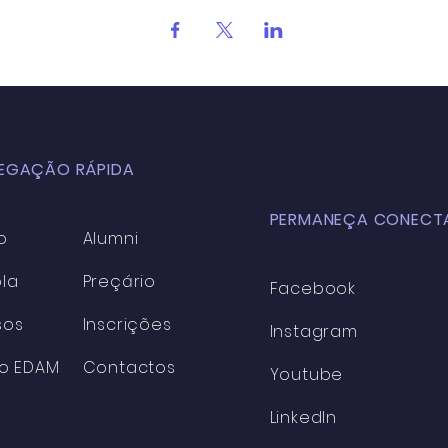
EGAÇÃO RÁPIDA
PERMANEÇA CONECT
o
Alumni
la
Preçário
Facebook
sos
Inscrições
Instagram
co EDAM
Contactos
Youtube
LinkedIn