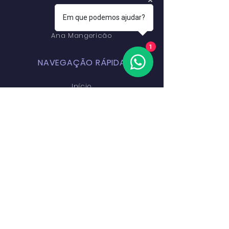
Conservatório
Em que podemos ajudar?
de Dança
Ana Mangericão
1
NAVEGAÇÃO RÁPIDA
Início
Escola
Cursos
Palco EDAM
Alumni
Preçário
Inscrições
Contactos