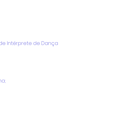
 de Intérprete de Dança 
na;