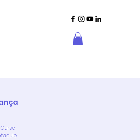
crições
Parceiros
Contactos
Dança
o Curso
etáculo