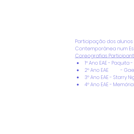
Participação dos alunos 
Contemporânea num Espe
Coreografias Participan
1º Ano EAE - Paquita -
2º Ano E
3º Ano EAE - Starry N
4º Ano EAE - Memória