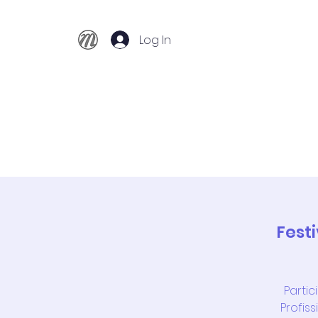
Log In
Início
Conservatório
Cursos
Fest
Partic
Profis