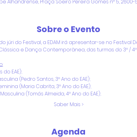
erpe Alhandrense, Praça Soeiro Pereira Gomes nº 5, 2600-5
Sobre o Evento
o júri do Festival, a EDAM irá apresentar-se no Festival
lássica e Dança Contemporânea, das turmas do 3º / 4º 
o:
s do EAE);
sculina (Pedro Santos, 3º Ano do EAE);
minina (Maria Cabrita, 3º Ano do EAE);
Masculina (Tomás Almeida, 4º Ano do EAE);
Saber Mais >
Agenda