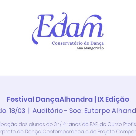
Continuum
Atividades
Newsletter
Alunos
Ins
Festival DançaAlhandra | IX Edição
o, 18/03
  |  
Auditório - Soc. Euterpe Alhan
cipação dos alunos do 3º / 4º anos do EAE, do Curso Profis
érprete de Dança Contemporânea e do Projeto Compa