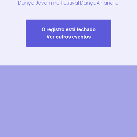
Dança Jovem no Festival DançaAlhandra.
O registro está fechado
Ver outros eventos