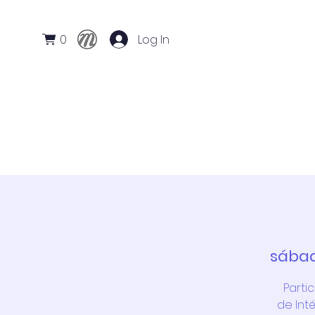
0
Log In
Início
Conservatório
Cursos
sábad
Parti
de Int