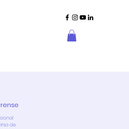
crições
Parceiros
Contactos
drense
sional
nhia de