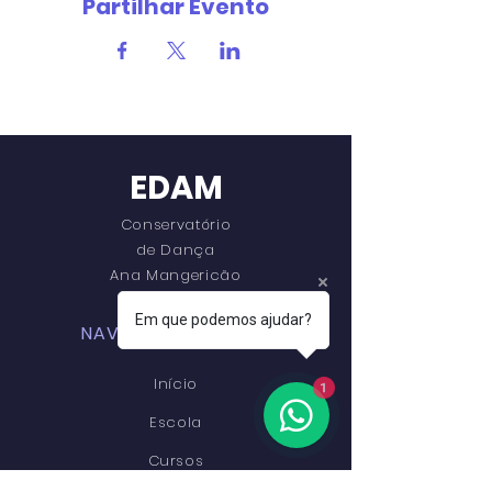
Partilhar Evento
EDAM
Conservatório
de Dança
Ana Mangericão
Em que podemos ajudar?
NAVEGAÇÃO RÁPIDA
Início
1
Escola
Cursos