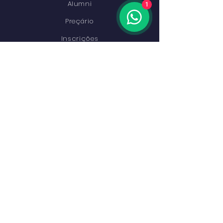
Alumni
1
Preçário
Inscrições
Contactos
PERMANEÇA CONECTADO
Facebook
Instagram
Youtube
LinkedIn
ENTRAR EM CONTACTO
Rua Cesário Verde, 26