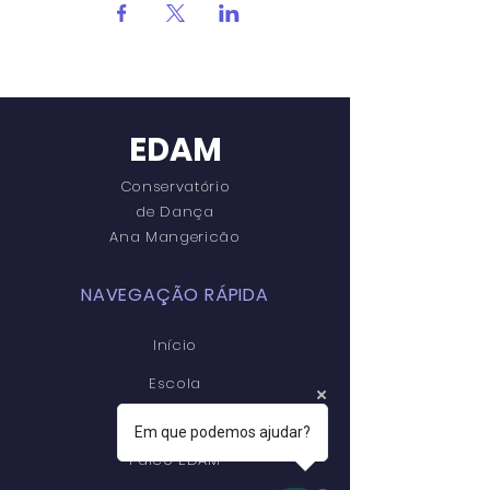
EDAM
Conservatório
de Dança
Ana Mangericão
NAVEGAÇÃO RÁPIDA
Início
Escola
Cursos
Em que podemos ajudar?
Palco EDAM