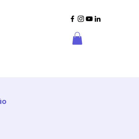
crições
Parceiros
Contactos
ão