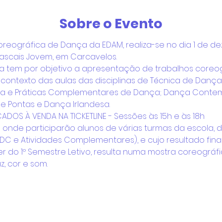
Sobre o Evento
oreográfica de Dança da EDAM, realiza-se no dia 1 de de
Cascais Jovem, em Carcavelos.
a tem por objetivo a apresentação de trabalhos coreog
contexto das aulas das disciplinas de Técnica de Dança
tiva e Práticas Complementares de Dança; Dança Conte
e Pontas e Dança Irlandesa.
DOS À VENDA NA TICKETLINE - Sessões às 15h e às 18h
 onde participarão alunos de várias turmas da escola, 
PIDC e Atividades Complementares), e cujo resultado final
 do 1º Semestre Letivo, resulta numa mostra coreográfic
z, cor e som.