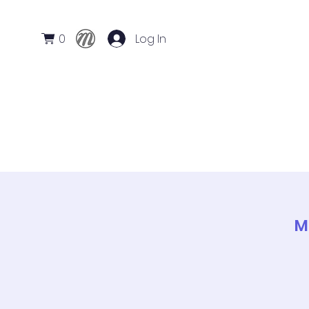
0
Log In
Início
Conservatório
Cursos
M