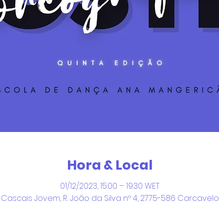
Hora & Local
01/12/2023, 15:00 – 19:30 WET
 Cascais Jovem, R. João da Silva nº 4, 2775-586 Carcavelo