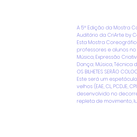
A 5ª Edição da Mostra C
Auditório da CriArte by 
Esta Mostra Coreográfic
professores e alunos no 
Música, Expressão Cria
Dança; Música, Técnica d
OS BILHETES SERÃO COLOCA
Este será um espetáculo
velhos (EAE, CL, PCDJE, C
desenvolvido no decorrer
repleta de movimento, lu