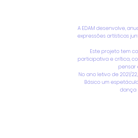
A EDAM desenvolve, anu
expressões artísticas jun
Este projeto tem co
participativa e crítica, 
pensar 
No ano letivo de 2021/22
Básico um espetácul
dança 
Neste livro, a autora c
vivências emocionais
personagens, pel
O livro
O Monstro das C
para dar a conhecer ao
sessões para escolas 