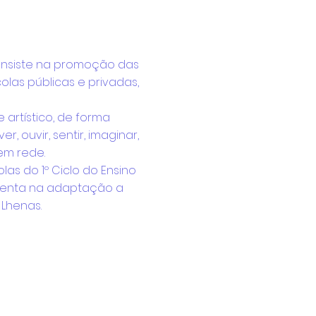
nsiste na promoção das
colas públicas e privadas,
 artístico, de forma
, ouvir, sentir, imaginar,
m rede.
as do 1º Ciclo do Ensino
ssenta na adaptação a
Lhenas.
os diferentes ritmos das
la interatividade das
o e clarificador.
º Ciclo do Ensino Básico
er geridas.As primeiras
à Dança
, decorrerão nos