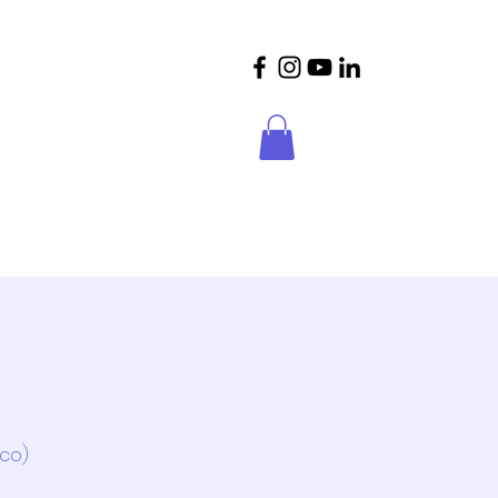
crições
Parceiros
Contactos
ico)