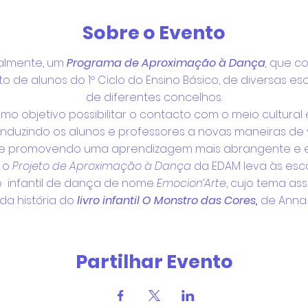
Sobre o Evento
almente, um
Programa de Aproximação à Dança
,
que co
to de alunos do 1º Ciclo do Ensino Básico, de diversas es
de diferentes concelhos.
mo objetivo possibilitar o contacto com o meio cultural e
conduzindo os alunos e professores a novas maneiras de ver
e promovendo uma aprendizagem mais abrangente e e
, o
Projeto de Aproximação à Dança
da EDAM leva às escol
o infantil de dança de nome
Emocion’Arte
, cujo tema a
da história do
livro infantil O Monstro das Cores,
de Anna 
oloca-se na pele dos outros e partilha, através da arte, 
 das crianças e dos adultos. O texto, muito marcado pe
as comparações e descrições, é, ao mesmo tempo, poétic
Partilhar Evento
ores
é utilizado por muitos professores do Pré-escolar e 1
s seus alunos as emoções e a forma como estas devem s
do Emocion'Arte, no âmbito do
Projeto de Aproximação 