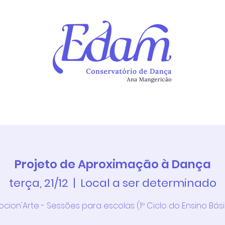
Continuum
Atividades
Newsletter
Alunos
Ins
Projeto de Aproximação à Dança
terça, 21/12
  |  
Local a ser determinado
cion'Arte - Sessões para escolas (1º Ciclo do Ensino Bás