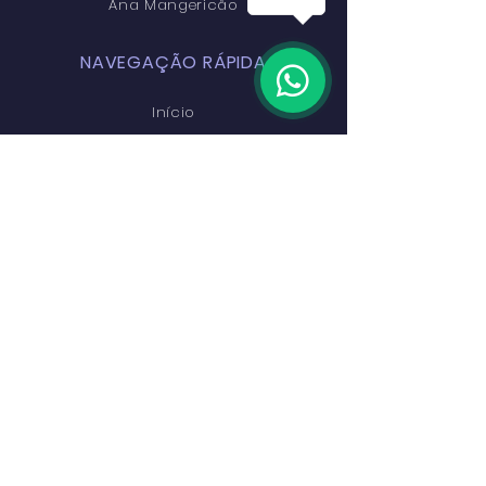
Ana Mangericão
NAVEGAÇÃO RÁPIDA
Início
Escola
Cursos
Palco EDAM
Alumni
Preçário
Inscrições
Contactos
PERMANEÇA CONECTADO