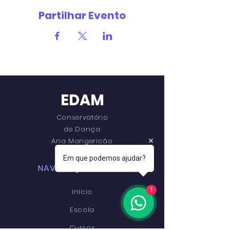
Partilhar Evento
EDAM
Conservatório
de Dança
Ana Mangericão
Em que podemos ajudar?
NAVEGAÇÃO RÁPIDA
1
Início
Escola
Cursos