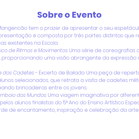
Sobre o Evento
angericão tem o prazer de apresentar o seu espetáculo
ta apresentação é composta por três partes distintas que 
as existentes na Escola.
ico de Ritmos e Movimentos
: Uma série de coreografia
s, proporcionando uma visão abrangente da expressão ar
le dos Cadetes
 - Excerto de Bailado: Uma peça de repertór
unos selecionados, que retrata a visita de cadetes milit
ando brincadeiras entre os jovens;
mboio dos Mundos
: Uma viagem imaginativa por difere
pelos alunos finalistas do 5° Ano do Ensino Artístico Espec
rde de encantamento, inspiração e celebração da arte