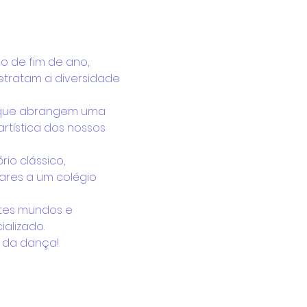
 de fim de ano, 
retratam a diversidade 
s que abrangem uma 
tística dos nossos 
io clássico, 
ares a um colégio 
ntes mundos e 
ializado.
 da dança!