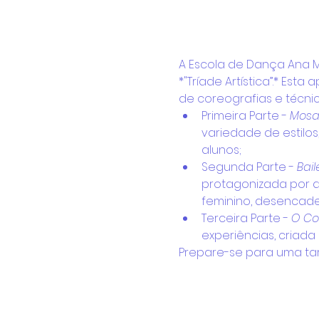
A Escola de Dança Ana M
*"Tríade Artística”.* Es
de coreografias e técnic
Primeira Parte - 
Mosa
variedade de estilo
alunos;
Segunda Parte - 
Bai
protagonizada por al
feminino, desencade
Terceira Parte - 
O Co
experiências, criada 
Prepare-se para uma ta