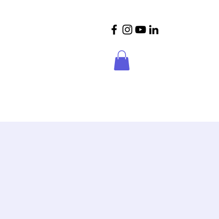
crições
Parceiros
Contactos