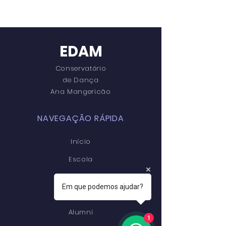
EDAM
Conservatório
de Dança
Ana Mangericão
NAVEGAÇÃO RÁPIDA
Início
Escola
Cursos
Em que podemos ajudar?
Palco EDAM
Alumni
1