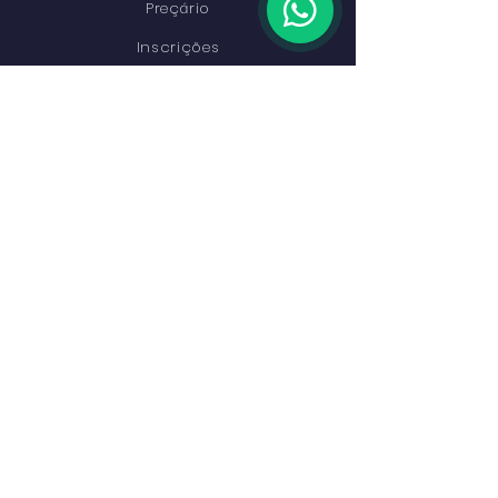
Preçário
Inscrições
Contactos
PERMANEÇA CONECTADO
Facebook
Instagram
Youtube
LinkedIn
ENTRAR EM CONTACTO
Rua Cesário Verde, 26
2785-342
S. Domingo de Rana