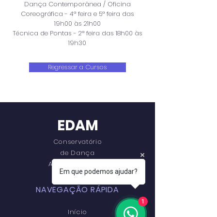
Dança Contemporânea / Oficina
Coreográfica - 4ª feira e 5ª feira das
19h00 às 21h00
Técnica de Pontas - 2ª feira das 18h00 às
19h30
Regressar a Cursos
EDAM
Conservatório
de Dança
Ana Mangericão
Em que podemos ajudar?
NAVEGAÇÃO RÁPIDA
1
Início