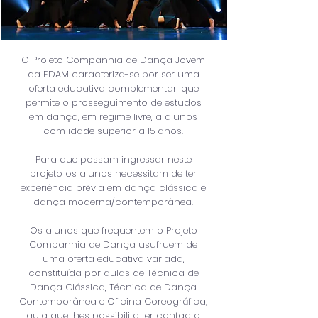
O Projeto Companhia de Dança Jovem
da EDAM caracteriza-se por ser uma
oferta educativa complementar, que
permite o prosseguimento de estudos
em dança, em regime livre, a alunos
com idade superior a 15 anos.
Para que possam ingressar neste
projeto os alunos necessitam de ter
experiência prévia em dança clássica e
dança moderna/contemporânea.
Os alunos que frequentem o Projeto
Companhia de Dança usufruem de
uma oferta educativa variada,
constituída por aulas de Técnica de
Dança Clássica, Técnica de Dança
Contemporânea e Oficina Coreográfica,
aula que lhes possibilita ter contacto